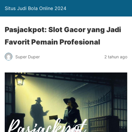
Situs Judi Bola Online 2024
Pasjackpot: Slot Gacor yang Jadi
Favorit Pemain Profesional
Super Duper
2 tahun ago