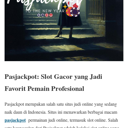
Pasjackpot: Slot Gacor yang Jadi
Favorit Pemain Profesional
Pasjackpot merupakan salah satu situs judi online yang sedang
naik daun di Indonesia. Situs ini menawarkan berbagai macam
pasjackpot
permainan judi online, termasuk slot online. Salah
satu keunggulan dari Pasjackpot adalah koleksi slot online yang