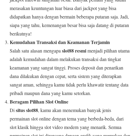
merasakan keuntungan luar biasa dari jackpot yang bisa
didapatkan hanya dengan bermain beberapa putaran saja. Jadi,
siapa yang tahu, kemenangan besar bisa saja datang di putaran
berikutnya!
Kemudahan Transaksi dan Keamanan Terjamin
slot88 resmi
Salah satu alasan mengapa
menjadi pilihan utama
adalah kemudahan dalam melakukan transaksi dan tingkat
keamanan yang sangat tinggi. Proses deposit dan penarikan
dana dilakukan dengan cepat, serta sistem yang diterapkan
sangat aman, sehingga kamu tidak perlu khawatir tentang data
pribadi maupun dana yang kamu setorkan.
Beragam Pilihan Slot Online
situs slot88
Di
, kamu akan menemukan banyak jenis
permainan slot online dengan tema yang berbeda-beda, dari
slot klasik hingga slot video modern yang menarik. Semua
permainan slot ini dirancang dengan grafik yang memukau dan