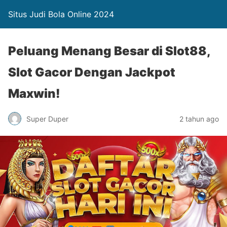
Situs Judi Bola Online 2024
Peluang Menang Besar di Slot88,
Slot Gacor Dengan Jackpot
Maxwin!
Super Duper
2 tahun ago