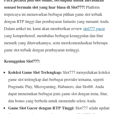
sensasi bermain slot yang luar biasa di Slot777!
Platform
terpercaya ini menawarkan berbagai pilihan game slot terbaik
dengan RTP tinggi dan pembayaran fantastis yang menanti Anda.
Dalam artikel ini, kami akan memberikan review
slot777 gacor
yang komprehensif, membahas berbagai keunggulan dan fitur
menarik yang ditawarkannya, serta merekomendasikan beberapa
game slot terbaik dengan pembayaran tertinggi.
Keunggulan Slot777:
Koleksi Game Slot Terlengkap:
Slot777 menyediakan koleksi
game slot terlengkap dari berbagai provider ternama, seperti
Pragmatic Play, Microgaming, Habanero, dan Slot88. Anda
dapat menemukan berbagai jenis game slot dengan tema, fitur,
dan bonus yang berbeda untuk memenuhi selera Anda.
Game Slot Gacor dengan RTP Tinggi:
Slot777 selalu update