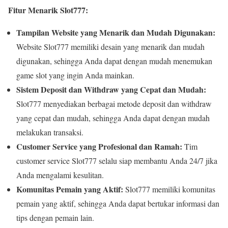
Fitur Menarik Slot777:
Tampilan Website yang Menarik dan Mudah Digunakan:
Website Slot777 memiliki desain yang menarik dan mudah
digunakan, sehingga Anda dapat dengan mudah menemukan
game slot yang ingin Anda mainkan.
Sistem Deposit dan Withdraw yang Cepat dan Mudah:
Slot777 menyediakan berbagai metode deposit dan withdraw
yang cepat dan mudah, sehingga Anda dapat dengan mudah
melakukan transaksi.
Customer Service yang Profesional dan Ramah:
Tim
customer service Slot777 selalu siap membantu Anda 24/7 jika
Anda mengalami kesulitan.
Komunitas Pemain yang Aktif:
Slot777 memiliki komunitas
pemain yang aktif, sehingga Anda dapat bertukar informasi dan
tips dengan pemain lain.