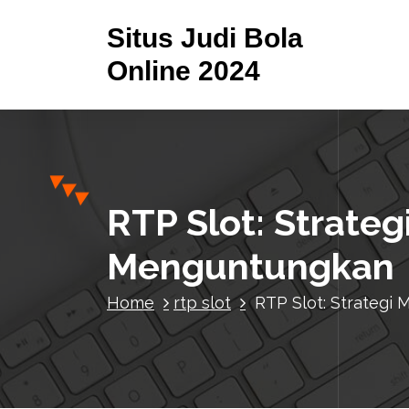
S
Situs Judi Bola
k
i
Online 2024
p
t
o
c
o
n
t
RTP Slot: Strate
e
n
Menguntungkan
t
Home
rtp slot
RTP Slot: Strategi