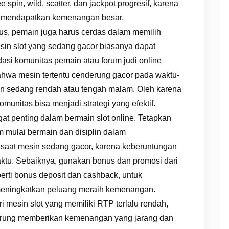
ee spin, wild, scatter, dan jackpot progresif, karena
ang mendapatkan kemenangan besar.
us, pemain juga harus cerdas dalam memilih
in slot yang sedang gacor biasanya dapat
asi komunitas pemain atau forum judi online
hwa mesin tertentu cenderung gacor pada waktu-
main sedang rendah atau tengah malam. Oleh karena
omunitas bisa menjadi strategi yang efektif.
t penting dalam bermain slot online. Tetapkan
 mulai bermain dan disiplin dalam
 saat mesin sedang gacor, karena keberuntungan
aktu. Sebaiknya, gunakan bonus dan promosi dari
perti bonus deposit dan cashback, untuk
eningkatkan peluang meraih kemenangan.
ri mesin slot yang memiliki RTP terlalu rendah,
derung memberikan kemenangan yang jarang dan