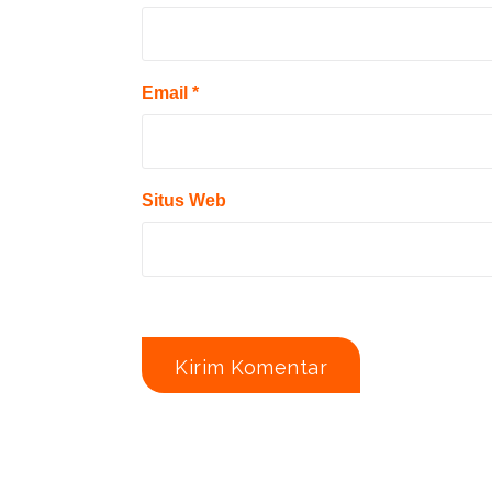
Email
*
Situs Web