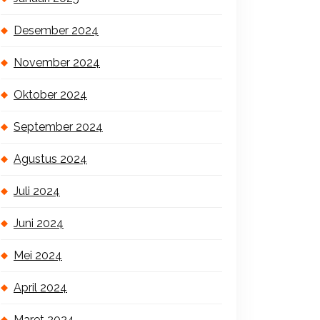
Desember 2024
November 2024
Oktober 2024
September 2024
Agustus 2024
Juli 2024
Juni 2024
Mei 2024
April 2024
Maret 2024