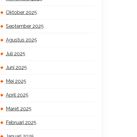
Oktober 2025
September 2025
Agustus 2025
Juli 2025
Juni 2025
Mei 2025
April 2025
Maret 2025
Februari 2025
Januari 2025