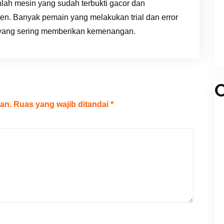
hlah mesin yang sudah terbukti gacor dan
n. Banyak pemain yang melakukan trial dan error
 yang sering memberikan kemenangan.
C
an.
Ruas yang wajib ditandai
*