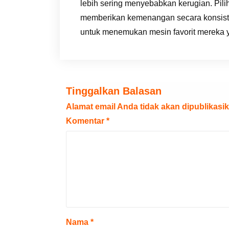
lebih sering menyebabkan kerugian. Pili
memberikan kemenangan secara konsiste
untuk menemukan mesin favorit mereka
Tinggalkan Balasan
Alamat email Anda tidak akan dipublikasik
Komentar
*
Nama
*