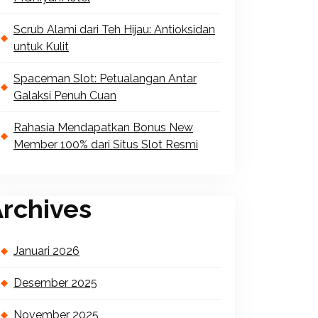
Scrub Alami dari Teh Hijau: Antioksidan
untuk Kulit
Spaceman Slot: Petualangan Antar
Galaksi Penuh Cuan
Rahasia Mendapatkan Bonus New
Member 100% dari Situs Slot Resmi
rchives
Januari 2026
Desember 2025
November 2025