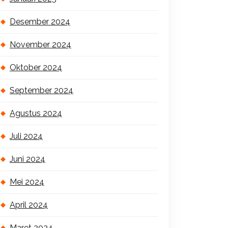
Desember 2024
November 2024
Oktober 2024
September 2024
Agustus 2024
Juli 2024
Juni 2024
Mei 2024
April 2024
Maret 2024