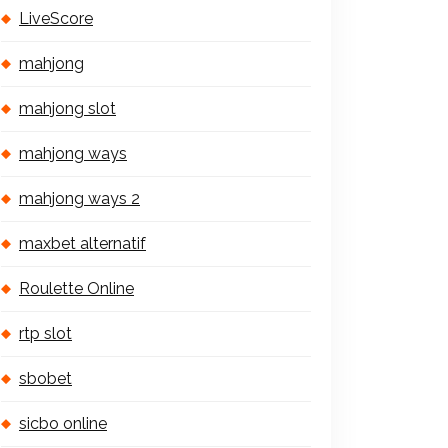
LiveScore
mahjong
mahjong slot
mahjong ways
mahjong ways 2
maxbet alternatif
Roulette Online
rtp slot
sbobet
sicbo online