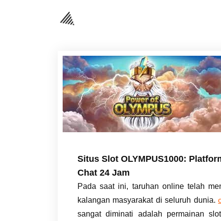
Situs Slot OLYMPUS1000: Platfor
Chat 24 Jam
Pada saat ini, taruhan online telah me
kalangan masyarakat di seluruh dunia.
sangat diminati adalah permainan slo