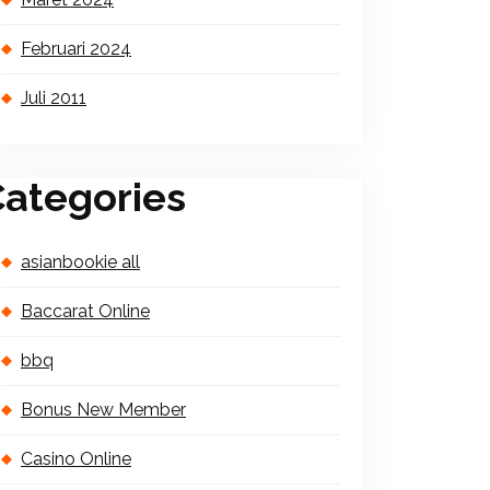
Februari 2024
Juli 2011
ategories
asianbookie all
Baccarat Online
bbq
Bonus New Member
Casino Online