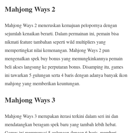
Mahjong Ways 2
Mahjong Ways 2 meneruskan kemajuan pelopornya dengan
sejumlah kenaikan berarti. Dalam permainan ini, pemain bisa
nikmati feature tambahan seperti wild multipliers yang
mempertingkat nilai kemenangan. Mahjong Ways 2 pun
mengenalkan spek buy bonus yang memungkinkannya pemain
beli akses langsung ke perputaran bonus. Disamping itu, games
ini tawarkan 5 gulungan serta 4 baris dengan adanya banyak ikon
mahjong yang memberikan keuntungan.
Mahjong Ways 3
Mahjong Ways 3 merupakan iterasi terkini dalam seri ini dan
mendatangkan beragam spek baru yang tambah lebih hebat.
Games ini mempunyai 5 gulungan dengan 6 baris, memberi