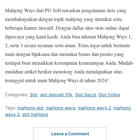
Mahjong Ways dari PG Soft tawarkan pengalaman slots yang
membahagiakan dengan topik mahjong yang memikat serta
beberapa feature inovatif. Dengan daftar situs slots online dapat
dipercaya yang kami kasih, Anda bisa nikmati Mahjong Ways 1,
2, serta 3 secara nyaman serta aman. Terus ingat untuk bermain-
main dengan bijaksana dan memakai bonus dan promo yang
terdapat buat menaikkan kesempatan kemenangan Anda. Mudah-
mudahan artikel berikut menolong Anda mendapatkan situs
terunggul untuk main Mahjong Ways di tahun 2024!
Categories:
Slot
,
slot deposit 10k
,
Slot Gacor
,
Slot Online
Tags:
mahjong slot
,
mahjong ways
,
mahjong ways 2
,
mahjong
ways 3
,
slot mahjong
Leave a Comment