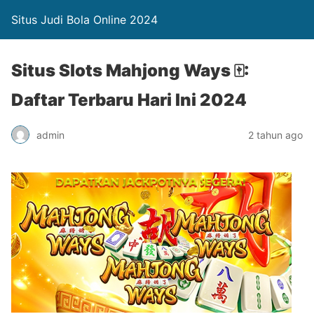
Situs Judi Bola Online 2024
Situs Slots Mahjong Ways 🀄:
Daftar Terbaru Hari Ini 2024
admin
2 tahun ago