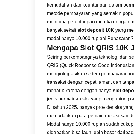
kemudahan dan keuntungan dalam berm
metode pembayaran yang semakin populer,
mencoba peruntungan mereka dengan mod
banyak sekali
slot deposit 10K
yang me
modal hanya 10.000 rupiah! Penasaran? 
Mengapa Slot QRIS 10K J
Seiring berkembangnya teknologi dan 
QRIS (Quick Response Code Indonesian S
mengintegrasikan sistem pembayaran i
transaksi dengan cepat, aman, dan tanp
menarik karena dengan hanya
slot depo
jenis permainan slot yang menguntungka
Di tahun 2025, banyak provider slot ya
memudahkan para pemain melakukan depo
Modal hanya 10.000 rupiah sudah cukup 
didapatkan bisa jauh lebih besar daripad