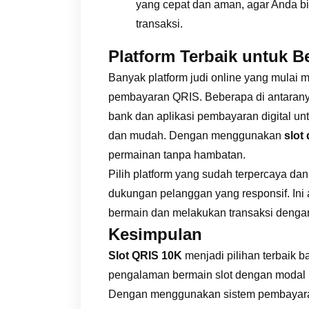
yang cepat dan aman, agar Anda b
transaksi.
Platform Terbaik untuk B
Banyak platform judi online yang mulai
pembayaran QRIS. Beberapa di antaran
bank dan aplikasi pembayaran digital un
dan mudah. Dengan menggunakan
slot
permainan tanpa hambatan.
Pilih platform yang sudah terpercaya dan
dukungan pelanggan yang responsif. In
bermain dan melakukan transaksi deng
Kesimpulan
Slot QRIS 10K
menjadi pilihan terbaik b
pengalaman bermain slot dengan modal k
Dengan menggunakan sistem pembayaran