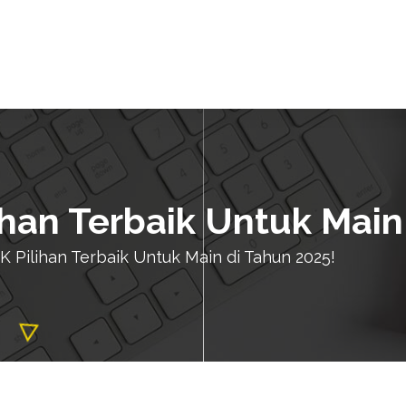
ihan Terbaik Untuk Main
K Pilihan Terbaik Untuk Main di Tahun 2025!