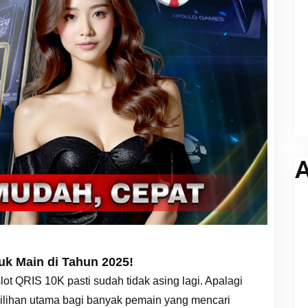
A
uk Main di Tahun 2025!
lot QRIS 10K pasti sudah tidak asing lagi. Apalagi
 pilihan utama bagi banyak pemain yang mencari