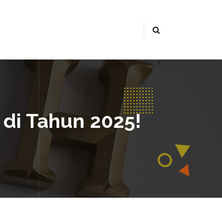
 di Tahun 2025!