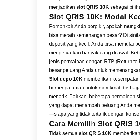
menjadikan
slot QRIS 10K
sebagai pilih
Slot QRIS 10K: Modal Ke
Pernahkah Anda berpikir, apakah mungk
bisa meraih kemenangan besar? Di sinil
deposit yang kecil, Anda bisa memulai pe
mengeluarkan banyak uang di awal. Beb
jenis permainan dengan RTP (Return to P
besar peluang Anda untuk memenangkan
Slot depo 10K
memberikan kesempatan 
berpengalaman untuk menikmati berbagai j
menarik. Bahkan, beberapa permainan sl
yang dapat menambah peluang Anda mer
—siapa yang tidak tertarik dengan konse
Cara Memilih Slot QRIS 
Tidak semua
slot QRIS 10K
memberikan 