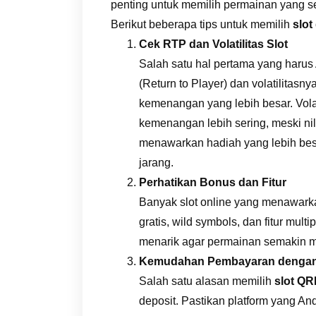
penting untuk memilih permainan yang s
Berikut beberapa tips untuk memilih
slot
Cek RTP dan Volatilitas Slot
Salah satu hal pertama yang harus
(Return to Player) dan volatilitas
kemenangan yang lebih besar. Vola
kemenangan lebih sering, meski nilai
menawarkan hadiah yang lebih bes
jarang.
Perhatikan Bonus dan Fitur
Banyak slot online yang menawarkan
gratis, wild symbols, dan fitur mult
menarik agar permainan semakin 
Kemudahan Pembayaran denga
Salah satu alasan memilih
slot QR
deposit. Pastikan platform yang 