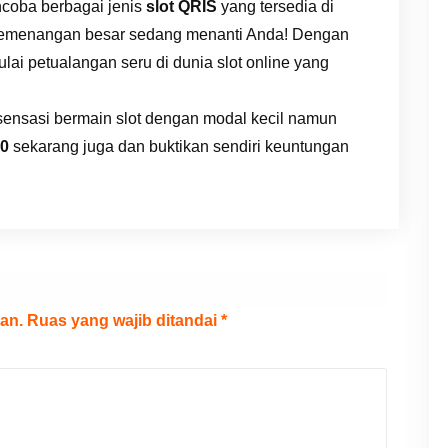
ncoba berbagai jenis
slot QRIS
yang tersedia di
, kemenangan besar sedang menanti Anda! Dengan
lai petualangan seru di dunia slot online yang
sensasi bermain slot dengan modal kecil namun
00
sekarang juga dan buktikan sendiri keuntungan
an.
Ruas yang wajib ditandai
*