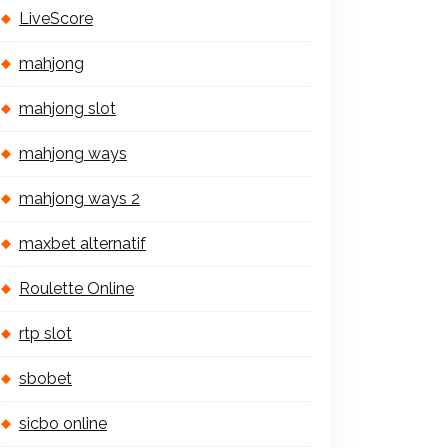
LiveScore
mahjong
mahjong slot
mahjong ways
mahjong ways 2
maxbet alternatif
Roulette Online
rtp slot
sbobet
sicbo online