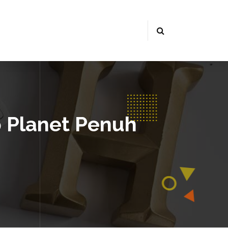
p Planet Penuh