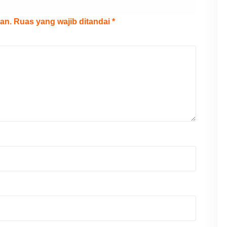
an.
Ruas yang wajib ditandai
*