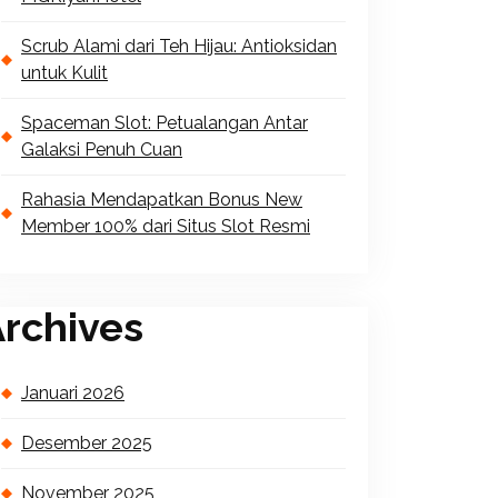
Scrub Alami dari Teh Hijau: Antioksidan
untuk Kulit
Spaceman Slot: Petualangan Antar
Galaksi Penuh Cuan
Rahasia Mendapatkan Bonus New
Member 100% dari Situs Slot Resmi
rchives
Januari 2026
Desember 2025
November 2025