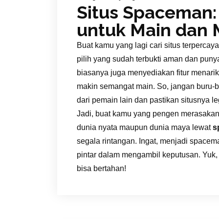
Situs Spaceman
untuk Main dan
Buat kamu yang lagi cari situs terpercay
pilih yang sudah terbukti aman dan puny
biasanya juga menyediakan fitur menarik
makin semangat main. So, jangan buru-bu
dari pemain lain dan pastikan situsnya l
Jadi, buat kamu yang pengen merasakan 
dunia nyata maupun dunia maya lewat
s
segala rintangan. Ingat, menjadi spacema
pintar dalam mengambil keputusan. Yuk,
bisa bertahan!