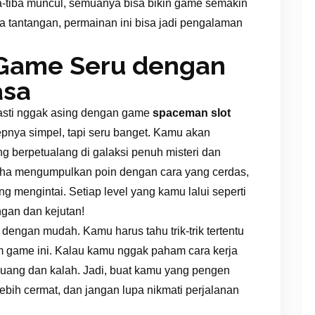
a-tiba muncul, semuanya bisa bikin game semakin
 tantangan, permainan ini bisa jadi pengalaman
 Game Seru dengan
asa
pasti nggak asing dengan game
spaceman slot
epnya simpel, tapi seru banget. Kamu akan
 berpetualang di galaksi penuh misteri dan
saha mengumpulkan poin dengan cara yang cerdas,
g mengintai. Setiap level yang kamu lalui seperti
ngan dan kejutan!
 dengan mudah. Kamu harus tahu trik-trik tertentu
am game ini. Kalau kamu nggak paham cara kerja
uang dan kalah. Jadi, buat kamu yang pengen
ebih cermat, dan jangan lupa nikmati perjalanan