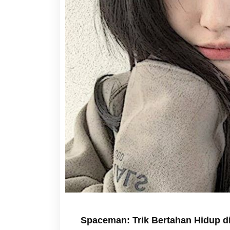
Spaceman: Trik Bertahan Hidup d