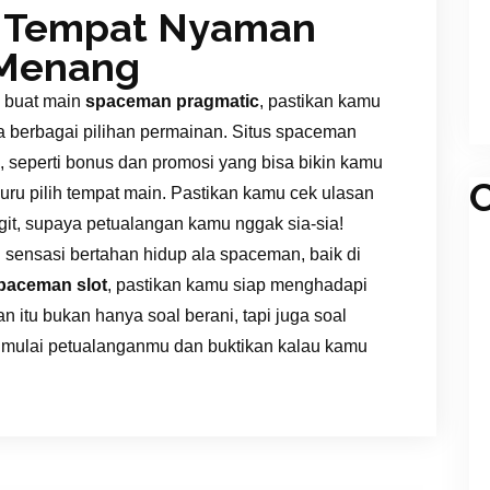
: Tempat Nyaman
 Menang
a buat main
spaceman pragmatic
, pastikan kamu
a berbagai pilihan permainan. Situs spaceman
, seperti bonus dan promosi yang bisa bikin kamu
C
ru pilih tempat main. Pastikan kamu cek ulasan
egit, supaya petualangan kamu nggak sia-sia!
sensasi bertahan hidup ala spaceman, baik di
paceman slot
, pastikan kamu siap menghadapi
n itu bukan hanya soal berani, tapi juga soal
 mulai petualanganmu dan buktikan kalau kamu