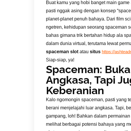
Buat kamu yang hobi banget main game a
pasti nggak asing dengan konsep “spacem
planet-planet penuh bahaya. Dari film sc
ngetren, kehidupan seorang spaceman sela
bahas gimana trik bertahan hidup ala sp
dalam dunia virtual, terutama lewat perma
spaceman slot
atau
situs
https://ashtead
Siap-siap, ya!
Spaceman: Buka
Angkasa, Tapi J
Keberanian
Kalo ngomongin spaceman, pasti yang ter
berani menjelajahi luar angkasa. Tapi, be
gampang, loh! Bahkan dalam permaina
melihat berbagai potensi bahaya yang me