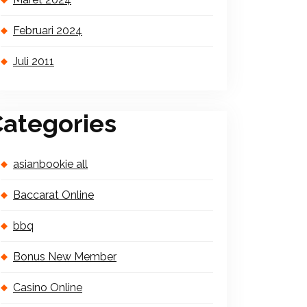
Februari 2024
Juli 2011
ategories
asianbookie all
Baccarat Online
bbq
Bonus New Member
Casino Online