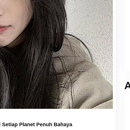
A
i Setiap Planet Penuh Bahaya