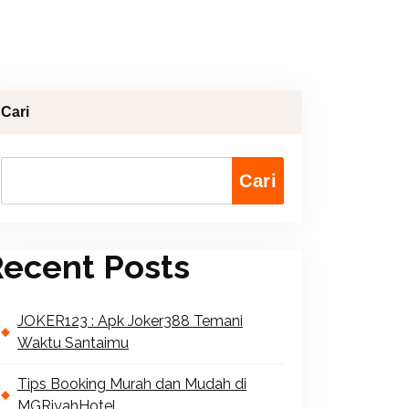
Cari
Cari
ecent Posts
JOKER123 : Apk Joker388 Temani
Waktu Santaimu
Tips Booking Murah dan Mudah di
MGRiyahHotel