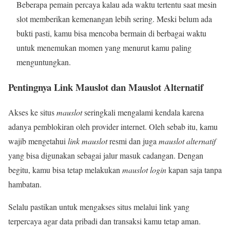
Beberapa pemain percaya kalau ada waktu tertentu saat mesin
slot memberikan kemenangan lebih sering. Meski belum ada
bukti pasti, kamu bisa mencoba bermain di berbagai waktu
untuk menemukan momen yang menurut kamu paling
menguntungkan.
Pentingnya Link Mauslot dan Mauslot Alternatif
Akses ke situs
mauslot
seringkali mengalami kendala karena
adanya pemblokiran oleh provider internet. Oleh sebab itu, kamu
wajib mengetahui
link mauslot
resmi dan juga
mauslot alternatif
yang bisa digunakan sebagai jalur masuk cadangan. Dengan
begitu, kamu bisa tetap melakukan
mauslot login
kapan saja tanpa
hambatan.
Selalu pastikan untuk mengakses situs melalui link yang
terpercaya agar data pribadi dan transaksi kamu tetap aman.