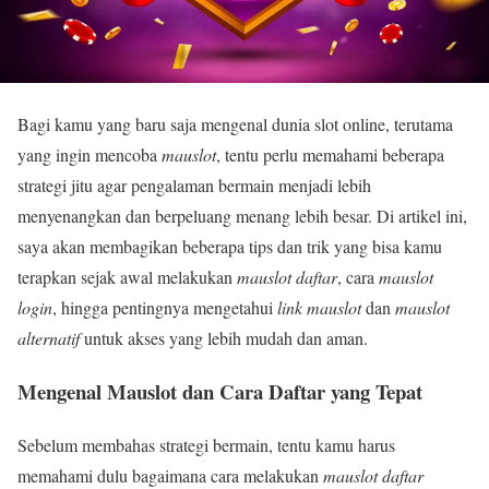
Bagi kamu yang baru saja mengenal dunia slot online, terutama
yang ingin mencoba
mauslot
, tentu perlu memahami beberapa
strategi jitu agar pengalaman bermain menjadi lebih
menyenangkan dan berpeluang menang lebih besar. Di artikel ini,
saya akan membagikan beberapa tips dan trik yang bisa kamu
terapkan sejak awal melakukan
mauslot daftar
, cara
mauslot
login
, hingga pentingnya mengetahui
link mauslot
dan
mauslot
alternatif
untuk akses yang lebih mudah dan aman.
Mengenal Mauslot dan Cara Daftar yang Tepat
Sebelum membahas strategi bermain, tentu kamu harus
memahami dulu bagaimana cara melakukan
mauslot daftar