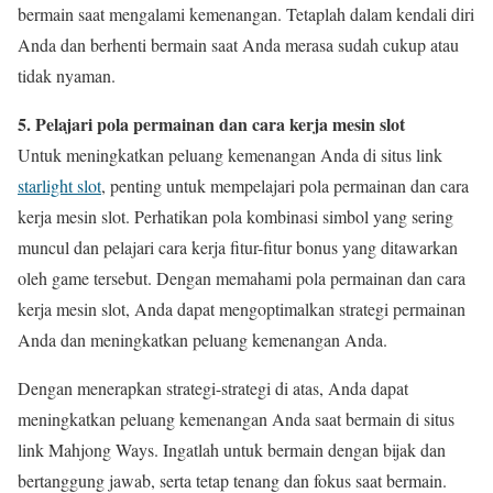
bermain saat mengalami kemenangan. Tetaplah dalam kendali diri
Anda dan berhenti bermain saat Anda merasa sudah cukup atau
tidak nyaman.
5. Pelajari pola permainan dan cara kerja mesin slot
Untuk meningkatkan peluang kemenangan Anda di situs link
starlight slot
, penting untuk mempelajari pola permainan dan cara
kerja mesin slot. Perhatikan pola kombinasi simbol yang sering
muncul dan pelajari cara kerja fitur-fitur bonus yang ditawarkan
oleh game tersebut. Dengan memahami pola permainan dan cara
kerja mesin slot, Anda dapat mengoptimalkan strategi permainan
Anda dan meningkatkan peluang kemenangan Anda.
Dengan menerapkan strategi-strategi di atas, Anda dapat
meningkatkan peluang kemenangan Anda saat bermain di situs
link Mahjong Ways. Ingatlah untuk bermain dengan bijak dan
bertanggung jawab, serta tetap tenang dan fokus saat bermain.