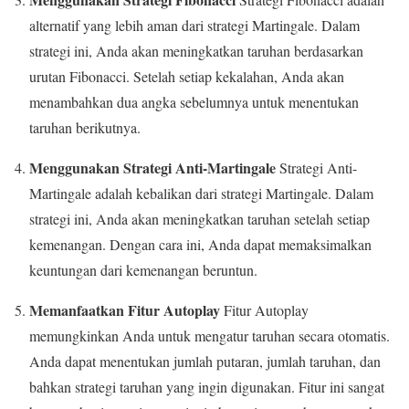
alternatif yang lebih aman dari strategi Martingale. Dalam
strategi ini, Anda akan meningkatkan taruhan berdasarkan
urutan Fibonacci. Setelah setiap kekalahan, Anda akan
menambahkan dua angka sebelumnya untuk menentukan
taruhan berikutnya.
Menggunakan Strategi Anti-Martingale
Strategi Anti-
Martingale adalah kebalikan dari strategi Martingale. Dalam
strategi ini, Anda akan meningkatkan taruhan setelah setiap
kemenangan. Dengan cara ini, Anda dapat memaksimalkan
keuntungan dari kemenangan beruntun.
Memanfaatkan Fitur Autoplay
Fitur Autoplay
memungkinkan Anda untuk mengatur taruhan secara otomatis.
Anda dapat menentukan jumlah putaran, jumlah taruhan, dan
bahkan strategi taruhan yang ingin digunakan. Fitur ini sangat