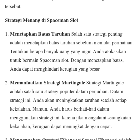
tersebut.
Strategi Menang di Spaceman Slot
Menetapkan Batas Taruhan
Salah satu strategi penting
adalah menetapkan batas taruhan sebelum memulai permainan.
Tentukan berapa banyak uang yang ingin Anda alokasikan
untuk bermain Spaceman slot. Dengan menetapkan batas,
Anda dapat menghindari kerugian yang besar.
Memanfaatkan Strategi Martingale
Strategi Martingale
adalah salah satu strategi populer dalam perjudian. Dalam
strategi ini, Anda akan meningkatkan taruhan setelah setiap
kekalahan. Namun, Anda harus berhati-hati dalam
menggunakan strategi ini, karena jika mengalami serangkaian
kekalahan, kerugian dapat meningkat dengan cepat.
Menggunakan Strategi Fibonacci
Strategi Fibonacci adalah