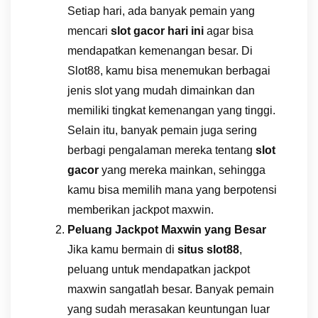
Setiap hari, ada banyak pemain yang
mencari
slot gacor hari ini
agar bisa
mendapatkan kemenangan besar. Di
Slot88, kamu bisa menemukan berbagai
jenis slot yang mudah dimainkan dan
memiliki tingkat kemenangan yang tinggi.
Selain itu, banyak pemain juga sering
berbagi pengalaman mereka tentang
slot
gacor
yang mereka mainkan, sehingga
kamu bisa memilih mana yang berpotensi
memberikan jackpot maxwin.
Peluang Jackpot Maxwin yang Besar
Jika kamu bermain di
situs slot88
,
peluang untuk mendapatkan jackpot
maxwin sangatlah besar. Banyak pemain
yang sudah merasakan keuntungan luar