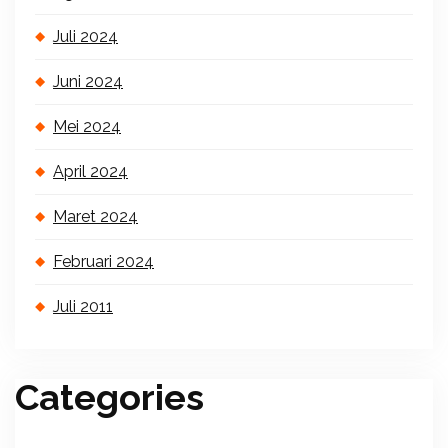
Juli 2024
Juni 2024
Mei 2024
April 2024
Maret 2024
Februari 2024
Juli 2011
Categories