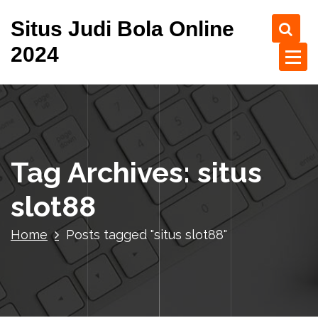
S
Situs Judi Bola Online
k
i
2024
p
t
o
c
o
n
t
Tag Archives: situs
e
n
slot88
t
Home
Posts tagged "situs slot88"