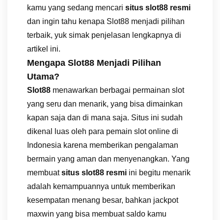
kamu yang sedang mencari
situs slot88 resmi
dan ingin tahu kenapa Slot88 menjadi pilihan
terbaik, yuk simak penjelasan lengkapnya di
artikel ini.
Mengapa Slot88 Menjadi Pilihan
Utama?
Slot88
menawarkan berbagai permainan slot
yang seru dan menarik, yang bisa dimainkan
kapan saja dan di mana saja. Situs ini sudah
dikenal luas oleh para pemain slot online di
Indonesia karena memberikan pengalaman
bermain yang aman dan menyenangkan. Yang
membuat
situs slot88 resmi
ini begitu menarik
adalah kemampuannya untuk memberikan
kesempatan menang besar, bahkan jackpot
maxwin yang bisa membuat saldo kamu