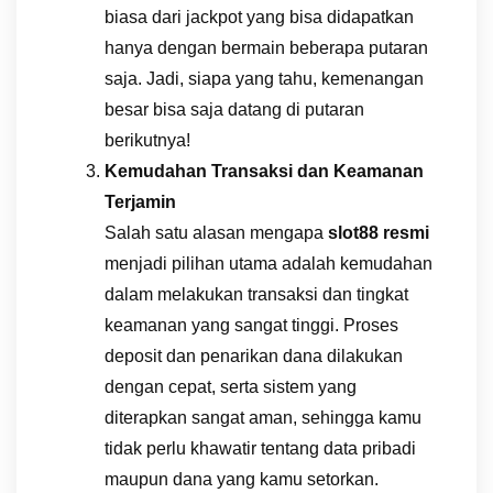
biasa dari jackpot yang bisa didapatkan
hanya dengan bermain beberapa putaran
saja. Jadi, siapa yang tahu, kemenangan
besar bisa saja datang di putaran
berikutnya!
Kemudahan Transaksi dan Keamanan
Terjamin
Salah satu alasan mengapa
slot88 resmi
menjadi pilihan utama adalah kemudahan
dalam melakukan transaksi dan tingkat
keamanan yang sangat tinggi. Proses
deposit dan penarikan dana dilakukan
dengan cepat, serta sistem yang
diterapkan sangat aman, sehingga kamu
tidak perlu khawatir tentang data pribadi
maupun dana yang kamu setorkan.