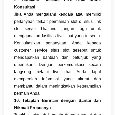
Konsultasi
Jika Anda mengalami kendala atau memiliki
pertanyaan terkait permainan slot di situs link
slot server Thailand, jangan ragu untuk
menggunakan fasilitas live chat yang tersedia.
Konsultasikan pertanyaan Anda kepada
customer service situs slot tersebut untuk
mendapatkan bantuan dan petunjuk yang
diperlukan. Dengan berkomunikasi secara
langsung melalui live chat, Anda dapat
memperoleh informasi yang akurat dan
membantu dalam meningkatkan keterampilan
bermain Anda.
10. Tetaplah Bermain dengan Santai dan
Nikmati Prosesnya
Terakhir, tetaplah bermain dengan santai dan