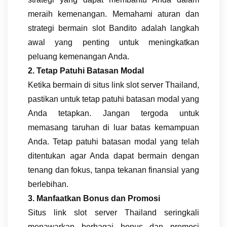
meraih kemenangan. Memahami aturan dan
strategi bermain slot Bandito adalah langkah
awal yang penting untuk meningkatkan
peluang kemenangan Anda.
2. Tetap Patuhi Batasan Modal
Ketika bermain di situs link slot server Thailand,
pastikan untuk tetap patuhi batasan modal yang
Anda tetapkan. Jangan tergoda untuk
memasang taruhan di luar batas kemampuan
Anda. Tetap patuhi batasan modal yang telah
ditentukan agar Anda dapat bermain dengan
tenang dan fokus, tanpa tekanan finansial yang
berlebihan.
3. Manfaatkan Bonus dan Promosi
Situs link slot server Thailand seringkali
menawarkan berbagai bonus dan promosi