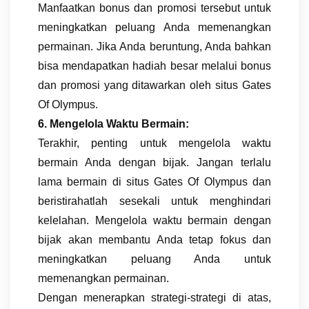
Manfaatkan bonus dan promosi tersebut untuk
meningkatkan peluang Anda memenangkan
permainan. Jika Anda beruntung, Anda bahkan
bisa mendapatkan hadiah besar melalui bonus
dan promosi yang ditawarkan oleh situs Gates
Of Olympus.
6. Mengelola Waktu Bermain:
Terakhir, penting untuk mengelola waktu
bermain Anda dengan bijak. Jangan terlalu
lama bermain di situs Gates Of Olympus dan
beristirahatlah sesekali untuk menghindari
kelelahan. Mengelola waktu bermain dengan
bijak akan membantu Anda tetap fokus dan
meningkatkan peluang Anda untuk
memenangkan permainan.
Dengan menerapkan strategi-strategi di atas,