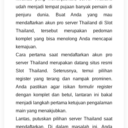
udah menjadi tempat pujaan banyak pemain di
penjuru dunia. Buat Anda yang mau
mendaftarkan akun pro server Thailand di Slot
Thailand, tersebut merupakan pedoman
komplet yang bisa menolong Anda mencapai
kemajuan.
Cara pertama saat mendaftarkan akun pro
server Thailand merupakan datang situs resmi
Slot Thailand. Seterusnya, temui pilihan
register yang terang dan nampak prominen.
Anda pastikan agar isikan formulir register
dengan komplet dan betul, lantaran ini bakal
menjadi langkah pertama ketujuan pengalaman
main yang menakjubkan.
Lantas, putuskan pilihan server Thailand saat
mendaftarkan. Di dalam masalah ini, Anda