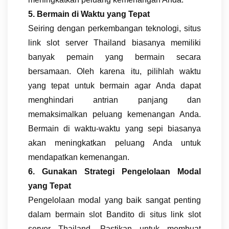
5. Bermain di Waktu yang Tepat
Seiring dengan perkembangan teknologi, situs
link slot server Thailand biasanya memiliki
banyak pemain yang bermain secara
bersamaan. Oleh karena itu, pilihlah waktu
yang tepat untuk bermain agar Anda dapat
menghindari antrian panjang dan
memaksimalkan peluang kemenangan Anda.
Bermain di waktu-waktu yang sepi biasanya
akan meningkatkan peluang Anda untuk
mendapatkan kemenangan.
6. Gunakan Strategi Pengelolaan Modal
yang Tepat
Pengelolaan modal yang baik sangat penting
dalam bermain slot Bandito di situs link slot
server Thailand. Pastikan untuk membuat