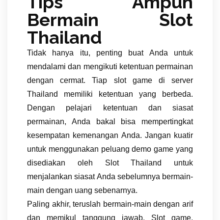
Tips Ampuh
Bermain Slot
Thailand
Tidak hanya itu, penting buat Anda untuk
mendalami dan mengikuti ketentuan permainan
dengan cermat. Tiap slot game di server
Thailand memiliki ketentuan yang berbeda.
Dengan pelajari ketentuan dan siasat
permainan, Anda bakal bisa mempertingkat
kesempatan kemenangan Anda. Jangan kuatir
untuk menggunakan peluang demo game yang
disediakan oleh Slot Thailand untuk
menjalankan siasat Anda sebelumnya bermain-
main dengan uang sebenarnya.
Paling akhir, teruslah bermain-main dengan arif
dan memikul tanggung jawab. Slot game,