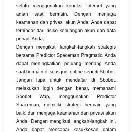
selalu menggunakan koneksi internet yang
aman saat bermain. Dengan menjaga
keamanan dan privasi akun Anda, Anda dapat
terhindar dari risiko kehilangan akun dan data
pribadi Anda.
Dengan mengikuti langkah-langkah strategis
bersama Predictor Spaceman Pragmatic, Anda
dapat meningkatkan peluang menang Anda
saat bermain di situs judi online seperti Sbobet.
Jangan lupa untuk mendaftar di Sbobet,
melakukan login dengan benar, memahami
Sbobet Wap, menggunakan Predictor
Spaceman, memiliki strategi bermain yang
baik, dan menjaga keamanan dan privasi akun
Anda. Dengan mengikuti langkah-langkah ini,
Anda dapat mencapai kesuksesan dalam