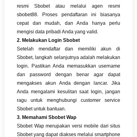
resmi Sbobet atau melalui agen resmi
sbobet88. Proses pendaftaran ini biasanya
cepat dan mudah, dan Anda hanya perlu
mengisi data pribadi Anda yang valid.
2. Melakukan Login Sbobet
Setelah mendaftar dan memiliki akun di
Sbobet, langkah selanjutnya adalah melakukan
login. Pastikan Anda memasukkan username
dan password dengan benar agar dapat
mengakses akun Anda dengan lancar. Jika
Anda mengalami kesulitan saat login, jangan
ragu untuk menghubungi customer service
Sbobet untuk bantuan.
3. Memahami Sbobet Wap
Sbobet Wap merupakan versi mobile dari situs
Sbobet yang dapat diakses melalui smartphone