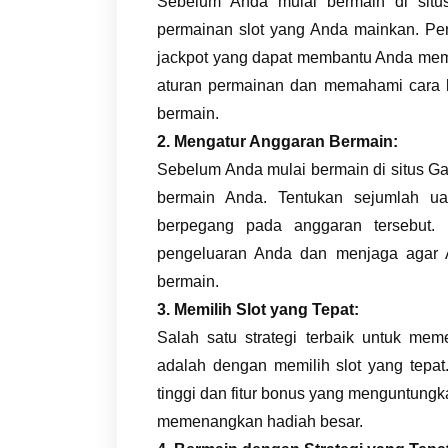
Sebelum Anda mulai bermain di situ
permainan slot yang Anda mainkan. Per
jackpot yang dapat membantu Anda me
aturan permainan dan memahami cara k
bermain.
2. Mengatur Anggaran Bermain:
Sebelum Anda mulai bermain di situs Ga
bermain Anda. Tentukan sejumlah ua
berpegang pada anggaran tersebut.
pengeluaran Anda dan menjaga agar A
bermain.
3. Memilih Slot yang Tepat:
Salah satu strategi terbaik untuk me
adalah dengan memilih slot yang tepat.
tinggi dan fitur bonus yang menguntung
memenangkan hadiah besar.