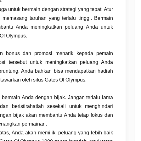
t:
juga untuk bermain dengan strategi yang tepat. Atur
 memasang taruhan yang terlalu tinggi. Bermain
mbantu Anda meningkatkan peluang Anda untuk
Of Olympus.
n bonus dan promosi menarik kepada pemain
si tersebut untuk meningkatkan peluang Anda
runtung, Anda bahkan bisa mendapatkan hadiah
tawarkan oleh situs Gates Of Olympus.
u bermain Anda dengan bijak. Jangan terlalu lama
an beristirahatlah sesekali untuk menghindari
engan bijak akan membantu Anda tetap fokus dan
enangkan permainan.
 atas, Anda akan memiliki peluang yang lebih baik