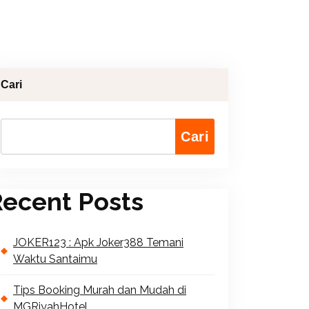
Cari
Cari
ecent Posts
JOKER123 : Apk Joker388 Temani
Waktu Santaimu
Tips Booking Murah dan Mudah di
MGRiyahHotel