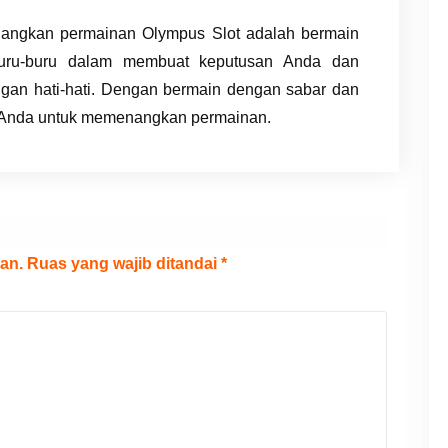
enangkan permainan Olympus Slot adalah bermain
rburu-buru dalam membuat keputusan Anda dan
gan hati-hati. Dengan bermain dengan sabar dan
ng Anda untuk memenangkan permainan.
an.
Ruas yang wajib ditandai
*