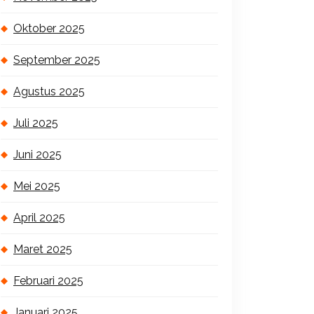
Oktober 2025
September 2025
Agustus 2025
Juli 2025
Juni 2025
Mei 2025
April 2025
Maret 2025
Februari 2025
Januari 2025