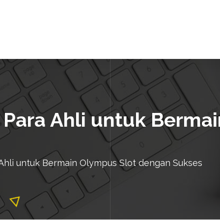
i Para Ahli untuk Berma
a Ahli untuk Bermain Olympus Slot dengan Sukses