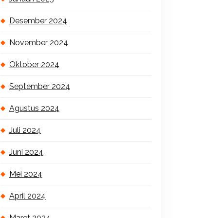
Desember 2024
November 2024
Oktober 2024
September 2024
Agustus 2024
Juli 2024
Juni 2024
Mei 2024
April 2024
Maret 2024