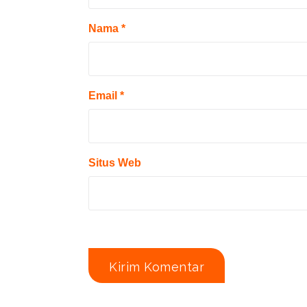
Nama
*
Email
*
Situs Web