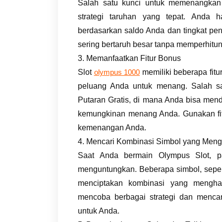
Salah satu kunci untuk memenangkan
strategi taruhan yang tepat. Anda 
berdasarkan saldo Anda dan tingkat pen
sering bertaruh besar tanpa memperhitu
3. Memanfaatkan Fitur Bonus
Slot
memiliki beberapa fit
olympus 1000
peluang Anda untuk menang. Salah sat
Putaran Gratis, di mana Anda bisa me
kemungkinan menang Anda. Gunakan fit
kemenangan Anda.
4. Mencari Kombinasi Simbol yang Men
Saat Anda bermain Olympus Slot, pa
menguntungkan. Beberapa simbol, seper
menciptakan kombinasi yang mengha
mencoba berbagai strategi dan menca
untuk Anda.