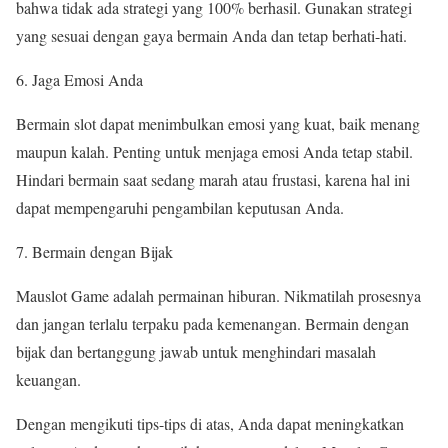
bahwa tidak ada strategi yang 100% berhasil. Gunakan strategi
yang sesuai dengan gaya bermain Anda dan tetap berhati-hati.
6. Jaga Emosi Anda
Bermain slot dapat menimbulkan emosi yang kuat, baik menang
maupun kalah. Penting untuk menjaga emosi Anda tetap stabil.
Hindari bermain saat sedang marah atau frustasi, karena hal ini
dapat mempengaruhi pengambilan keputusan Anda.
7. Bermain dengan Bijak
Mauslot Game adalah permainan hiburan. Nikmatilah prosesnya
dan jangan terlalu terpaku pada kemenangan. Bermain dengan
bijak dan bertanggung jawab untuk menghindari masalah
keuangan.
Dengan mengikuti tips-tips di atas, Anda dapat meningkatkan