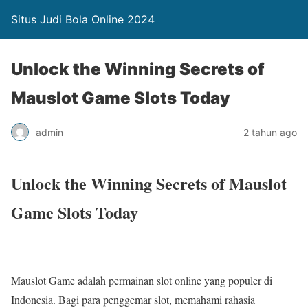
Situs Judi Bola Online 2024
Unlock the Winning Secrets of
Mauslot Game Slots Today
admin
2 tahun ago
Unlock the Winning Secrets of Mauslot
Game Slots Today
Mauslot Game adalah permainan slot online yang populer di
Indonesia. Bagi para penggemar slot, memahami rahasia